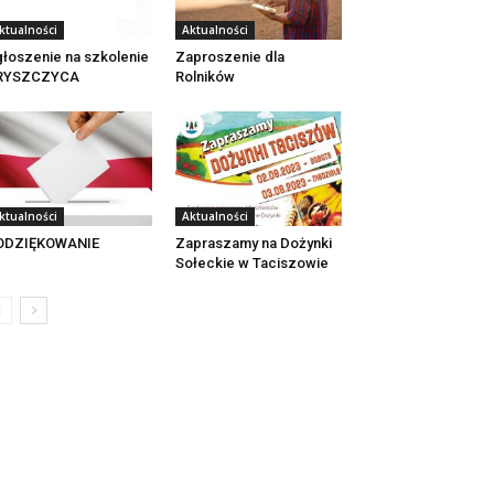
ktualności
Aktualności
łoszenie na szkolenie
Zaproszenie dla
RYSZCZYCA
Rolników
ktualności
Aktualności
ODZIĘKOWANIE
Zapraszamy na Dożynki
Sołeckie w Taciszowie