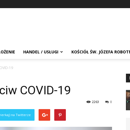
OŻENIE
HANDEL / USŁUGI
KOŚCIÓŁ ŚW. JÓZEFA ROBOT
COVID-19
eciw COVID-19
2263
0
ierkaj) na Twitterze