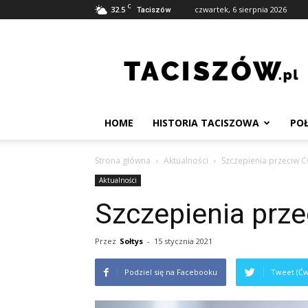
C
32.5
czwartek, 6 sierpnia 2026
Taciszów
Taciszów
HOME
HISTORIA TACISZOWA
POŁ
Strona główna
Aktualności
Szczepienia przeciw 
Aktualności
Szczepienia prz
Przez
Sołtys
-
15 stycznia 2021
Podziel się na Facebooku
Tweet (Ćw