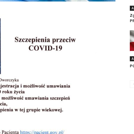
A
Zg
P
A
P