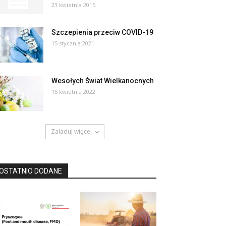
23 kwietnia 2015
Szczepienia przeciw COVID-19
15 stycznia 2021
Wesołych Świat Wielkanocnych
15 kwietnia 2022
Załaduj więcej
OSTATNIO DODANE