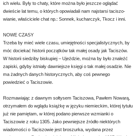
ich wielu. Były to chaty, które można było jeszcze oglądać
dwieście lat temu, o których opowiadali nam najstarsi taciszo-
wianie, właściciele chat np.: Sonnek, kucharczyk, Tkocz i inni.
NOWE CZASY
Trzeba by mieć wiele czasu, umiejętności specjalistycznych, by
móc dociekać historii początków tak małej osady jak Taciszów.
W historii siedziby biskupiej – Ujeździe, można by było znaleźć
zapiski, gdyby istniały dawniejsze księgi o tak małej osadzie. Nie
ma żadnych danych historycznych, aby coś pewnego
powiedzieć o Taciszowie.
Rozmawiając z dawnym sołtysem Taciszowa, Pawłem Nowarą,
otrzymałem do wglądu książkę w języku niemieckim, której tytułu
już nie pamiętam, w której podano pierwsze wzmianki o
Taciszowie z roku 1305. Jako pewniejsze źródło niektórych
wiadomości o Taciszowie jest broszurka, wydana przez