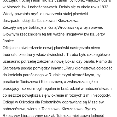
początku trochę nieśmiało a z czasem był coraz większy udział
w Mszach św. i nabożeństwach. Działo się to około roku 1932.
Wtedy powstała myśl o utworzeniu stałej placówki
duszpasterskiej dla Taciszowa i Kleszczowa.
Zaczęły się pertraktacje z Kurią Wrocławską w tej sprawie.
Głównym rzecznikiem tej tak ważnej inicjatywy był ks.Jerzy
Joniec.
Oficjalne zatwierdzenie nowej placówki nastręczało nieco
trudności ze strony władz świeckich. Trzeba było szczegółowo
uzasadnić potrzebę założenia nowej Lokali czy parafii. Pismo do
Starostwa podaje pomiędzy innymi: „Paru kilometrowa odległość
do kościoła parafialnego w Rudnie czyni niemożliwym, by
parafianie Taciszowa i Kleszczowa, a zwłaszcza ciężko
pracujący i dzieci mogli regularnie brać udział w nabożeństwach,
co jeszcze powiększa się w okresie mroźnych zim i niepogody.
Odkąd w Ośrodku dla Robotników odprawiane są Msze św. i
nabożeństwa, wierni z Taciszowa, Kleszczowa, Byciny i
Rzeczycy biorą czynny udział. Tutejsza miejscowa ludność