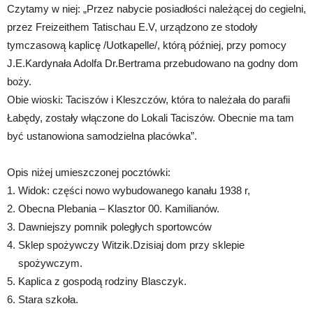
Czytamy w niej: „Przez nabycie posiadłości należącej do cegielni,
przez Freizeithem Tatischau E.V, urządzono ze stodoły
tymczasową kaplicę /Uotkapelle/, którą później, przy pomocy
J.E.Kardynała Adolfa Dr.Bertrama przebudowano na godny dom
boży.
Obie wioski: Taciszów i Kleszczów, która to należała do parafii
Łabędy, zostały włączone do Lokali Taciszów. Obecnie ma tam
być ustanowiona samodzielna placówka”.
Opis niżej umieszczonej pocztówki:
1. Widok: części nowo wybudowanego kanału 1938 r,
2. Obecna Plebania – Klasztor 00. Kamilianów.
3. Dawniejszy pomnik poległych sportowców
4. Sklep spożywczy Witzik.Dzisiaj dom przy sklepie
spożywczym.
5. Kaplica z gospodą rodziny Blasczyk.
6. Stara szkoła.