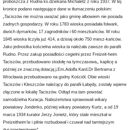
proboszcza z Rudna ks.dziekana Michaletz z roku 1937. W tej
kronice podano następujące dane w tłumaczeniu polskim:
„Taciszów nie można uważać jako gminę albowiem nie posiada
żadnych gospodarzy. W roku 1783 wioska posiadała folwark,
dwóch dymarków, 17 zagrodników i 60 mieszkańców. W roku
1845 wioska liczyła już 414, a dzisiaj około 750 miesz-kańców.
Jako jednostka kościelna wioska ta należała zawsze do parafii
Rudno. Przez zakup posiadłości cegielni przez Freizeit-heim
Taciszów, przebudowano stodołę na tymczasowa,, kaplicę a
później ze znaczną dotacją j.Em.Adolfa Kard.Dr Bertrama z
Wrocławia przebudowano na godny Kościół. Obie wioski
Taciszów i Kleszczów należący do parafii Łabędy, zostały wpierw
złączone w lokalię Taciszów. Odtąd ma tam powstać
samodzielna Kuracja. Nabożeństwa sprawowali wikary
powiatowy Jonderko, później wikary powiatory Kurtz, a od 19
marca 1934 kurator Jerzy Jonietz, który stale mieszkał w
Preizeitheim’ie i pilnie rozbudował i czuwał nad tamtejszym
duszpasterstwem”.