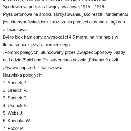
Sportowców, podczas I wojny światowej 1915 – 1919.
Płyta betonowa na środku skrzyżowania, jako resztki fundamentu
jest niemym świadkiem zniszczenia pamięci o synach -mężach
z Taciszowa.
Był to blok kamienny o wysokości 4,5 metra, na nim napis w
tłumaczeniu z języka niemieckiego:
„Pomnik poległych, ufundowany przez Związek Sportowy Jazdy
na Lodzie /Spiel und Eislaufverein/ o nazwie „Frischauf: czyli
„Żwawo naprzód” z Taciszowa.
Nazwiska poległych:
1. Sonnek P.
2. Greilich P.
3. Sonnek P.
4. Uschok P.
5. Webs J.
6. Konopka W.
7. Pozór P.