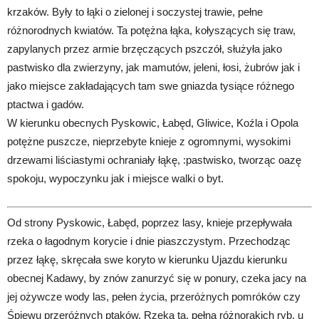
krzaków. Były to łąki o zielonej i soczystej trawie, pełne
różnorodnych kwiatów. Ta potężna łąka, kołyszących się traw,
zapylanych przez armie brzęczących pszczół, służyła jako
pastwisko dla zwierzyny, jak mamutów, jeleni, łosi, żubrów jak i
jako miejsce zakładających tam swe gniazda tysiące różnego
ptactwa i gadów.
W kierunku obecnych Pyskowic, Łabęd, Gliwice, Koźla i Opola
potężne puszcze, nieprzebyte knieje z ogromnymi, wysokimi
drzewami liściastymi ochraniały łąkę, :pastwisko, tworząc oazę
spokoju, wypoczynku jak i miejsce walki o byt.
Od strony Pyskowic, Łabęd, poprzez lasy, knieje przepływała
rzeka o łagodnym korycie i dnie piaszczystym. Przechodząc
przez łąkę, skręcała swe koryto w kierunku Ujazdu kierunku
obecnej Kadawy, by znów zanurzyć się w ponury, czeka jacy na
jej ożywcze wody las, pełen życia, przeróżnych pomróków czy
Śpiewu przeróżnych ptaków. Rzeka ta, pełna różnorakich ryb, u