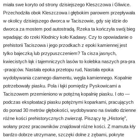
miała swe koryto od strony dzisiejszego Kleszczowa i Gliwice.
Przechodziła obok Kleszczowa i głębokim parowem przepływała
w okolicy dzisiejszego dworca w Taciszowie, gdy się idzie do
dworca za mostem pod autostradą. Rzeka ta kończyła swój bieg
wpadając do rzeki Kłodnicy koło Kadawy. Czy to opowiadanie o
prehistorii Taciszowa i jego przodkach z epoki kamiennej jest
tylko bajeczką lub przypuszczeniem? Ta cisza jasnych,
kwiecistych łąk i tajemniczych lasów to kolebka naszych pra-pra
-praojców. Nastała epoka przetopu rud, Nastała epoka
wydobywania czarnego diamentu, węgla kamiennego. Kopalnie
potrzebowały piasku. Pola i łąki pomiędzy Pyskowicami a
Taciszowem przemieniono w potężną kopalnię piasku. I oto —
podczas eksploatacji piasku potężnymi koparkami, pracujących
do ponad 30 metrów głębokości, wydobywano na światło dzienne
różne kości prehistorycznych zwierząt. Piszący tę „Historię”,
wołany przez pracowników znajdował różne kości. Z mamuta kły
bardzo dobrze utrzymane, szczęki dolne z zębami, pokryte