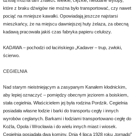
dzisiaj można tam znaleźć wielkie, ciężkie, nieudane wytopy,
które z braku dźwigów nie można było transportować, czy nawet
pociąć na mniejsze kawałki. Opowiadają jeszcze najstarsi
mieszkańcy, że na miejscu dawniejszej huty żelaza, za obecną
kadawą pracowała jakiś czas fabryka papieru celulozy.
KADAWA – pochodzi od łacińskiego „Kadaver – trup, zwłoki,
ścierwo.
CEGIELNIA
Nad starym nieistniejącym a zasypanym Kanałem kłodnickim,
aby lepiej oznaczyć – pomiędzy obecnym jeziorem a boiskiem,
stała cegielnia. Właścicielem jej była rodzina Pordzik. Cegielnia
posiadała własne łodzie i barki do transportu cegły i innych
wyrobów ceglanych. Barkami i łodziami transportowano cegłę do
Koźla, Opola i Wrocławia i do wielu innych miast i wiosek.
Cegielnia posiadała dwa kominy. Dnia 4 lipca 1928 roku „tornado”