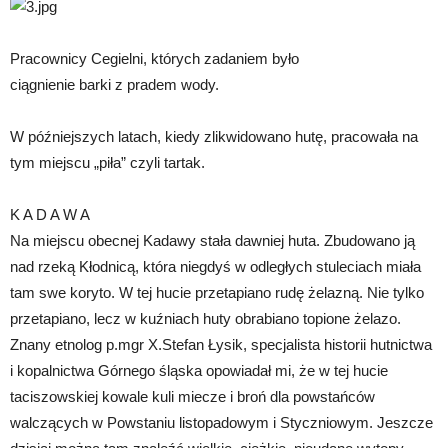
Pracownicy Cegielni, których zadaniem było
ciągnienie barki z pradem wody.
W późniejszych latach, kiedy zlikwidowano hutę, pracowała na
tym miejscu „piła” czyli tartak.
K A D A W A
Na miejscu obecnej Kadawy stała dawniej huta. Zbudowano ją
nad rzeką Kłodnicą, która niegdyś w odległych stuleciach miała
tam swe koryto. W tej hucie przetapiano rudę żelazną. Nie tylko
przetapiano, lecz w kuźniach huty obrabiano topione żelazo.
Znany etnolog p.mgr X.Stefan Łysik, specjalista historii hutnictwa
i kopalnictwa Górnego śląska opowiadał mi, że w tej hucie
taciszowskiej kowale kuli miecze i broń dla powstańców
walczących w Powstaniu listopadowym i Styczniowym. Jeszcze