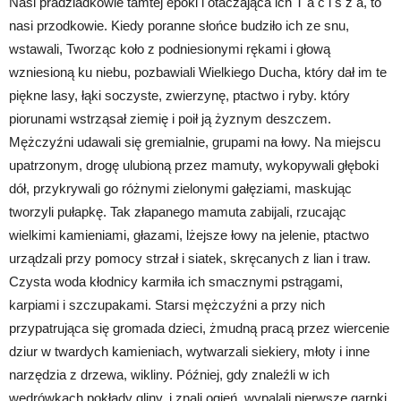
Nasi pradziadkowie tamtej epoki i otaczająca ich T a c i s z a, to
nasi przodkowie. Kiedy poranne słońce budziło ich ze snu,
wstawali, Tworząc koło z podniesionymi rękami i głową
wzniesioną ku niebu, pozbawiali Wielkiego Ducha, który dał im te
piękne lasy, łąki soczyste, zwierzynę, ptactwo i ryby. który
piorunami wstrząsał ziemię i poił ją żyznym deszczem.
Mężczyźni udawali się gremialnie, grupami na łowy. Na miejscu
upatrzonym, drogę ulubioną przez mamuty, wykopywali głęboki
dół, przykrywali go różnymi zielonymi gałęziami, maskując
tworzyli pułapkę. Tak złapanego mamuta zabijali, rzucając
wielkimi kamieniami, głazami, lżejsze łowy na jelenie, ptactwo
urządzali przy pomocy strzał i siatek, skręcanych z lian i traw.
Czysta woda kłodnicy karmiła ich smacznymi pstrągami,
karpiami i szczupakami. Starsi mężczyźni a przy nich
przypatrująca się gromada dzieci, żmudną pracą przez wiercenie
dziur w twardych kamieniach, wytwarzali siekiery, młoty i inne
narzędzia z drzewa, wikliny. Później, gdy znaleźli w ich
wędrówkach pokłady gliny, i znali ogień, wypalali pierwsze garnki