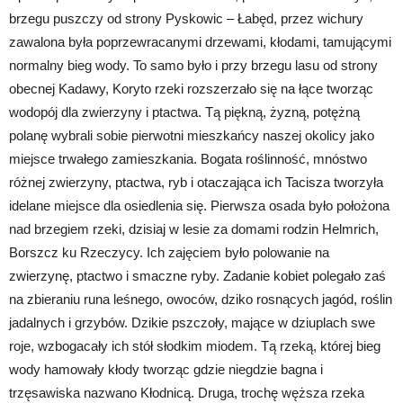
brzegu puszczy od strony Pyskowic – Łabęd, przez wichury
zawalona była poprzewracanymi drzewami, kłodami, tamującymi
normalny bieg wody. To samo było i przy brzegu lasu od strony
obecnej Kadawy, Koryto rzeki rozszerzało się na łące tworząc
wodopój dla zwierzyny i ptactwa. Tą piękną, żyzną, potężną
polanę wybrali sobie pierwotni mieszkańcy naszej okolicy jako
miejsce trwałego zamieszkania. Bogata roślinność, mnóstwo
różnej zwierzyny, ptactwa, ryb i otaczająca ich Tacisza tworzyła
idelane miejsce dla osiedlenia się. Pierwsza osada było położona
nad brzegiem rzeki, dzisiaj w lesie za domami rodzin Helmrich,
Borszcz ku Rzeczycy. Ich zajęciem było polowanie na
zwierzynę, ptactwo i smaczne ryby. Zadanie kobiet polegało zaś
na zbieraniu runa leśnego, owoców, dziko rosnących jagód, roślin
jadalnych i grzybów. Dzikie pszczoły, mające w dziuplach swe
roje, wzbogacały ich stół słodkim miodem. Tą rzeką, której bieg
wody hamowały kłody tworząc gdzie niegdzie bagna i
trzęsawiska nazwano Kłodnicą. Druga, trochę węższa rzeka