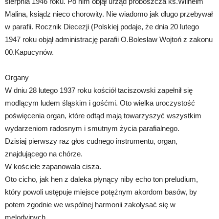
sierpnia 1946 roku. Po nim objął urząd proboszcza ks.Wilhelm
Malina, ksiądz nieco chorowity. Nie wiadomo jak długo przebywał
w parafii. Rocznik Diecezji (Polskiej podaje, że dnia 20 lutego
1947 roku objął administrację parafii O.Bolesław Wojtoń z zakonu
00.Kapucynów.
Organy
W dniu 28 lutego 1937 roku kościół taciszowski zapełnił się
modlącym ludem śląskim i gośćmi. Oto wielka uroczystość
poświęcenia organ, które odtąd mają towarzyszyć wszystkim
wydarzeniom radosnym i smutnym życia parafialnego.
Dzisiaj pierwszy raz głos cudnego instrumentu, organ,
znajdującego na chórze.
W kościele zapanowała cisza.
Oto cicho, jak hen z daleka płynący niby echo ton preludium,
który powoli ustępuje miejsce potężnym akordom basów, by
potem zgodnie we wspólnej harmonii zakołysać się w
melodyjnych