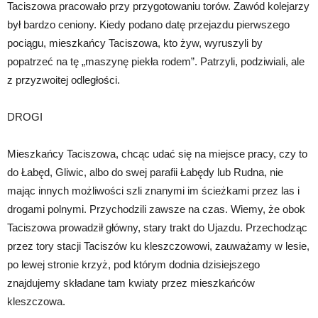
Taciszowa pracowało przy przygotowaniu torów. Zawód kolejarzy
był bardzo ceniony. Kiedy podano datę przejazdu pierwszego
pociągu, mieszkańcy Taciszowa, kto żyw, wyruszyli by
popatrzeć na tę „maszynę piekła rodem”. Patrzyli, podziwiali, ale
z przyzwoitej odległości.
DROGI
Mieszkańcy Taciszowa, chcąc udać się na miejsce pracy, czy to
do Łabęd, Gliwic, albo do swej parafii Łabędy lub Rudna, nie
mając innych możliwości szli znanymi im ścieżkami przez las i
drogami polnymi. Przychodzili zawsze na czas. Wiemy, że obok
Taciszowa prowadził główny, stary trakt do Ujazdu. Przechodząc
przez tory stacji Taciszów ku kleszczowowi, zauważamy w lesie,
po lewej stronie krzyż, pod którym dodnia dzisiejszego
znajdujemy składane tam kwiaty przez mieszkańców
kleszczowa.