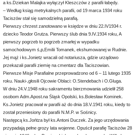
a ks.Dziekan Malajka wyłączył Kleszczów z parafii łabędy.
– Według ksiąg metrykalnych parafii, od 19 marca 1934 roku
Taciszów stał się samodzielną parafią.
Pierwszy chrzest zanotowano w księdze w dniu 22.IV1934 r.
dziecko Teodor Grutza. Pierwszy ślub dnia 9.IV.1934 roku, A
pierwszy pogrzeb to pogrzeb zmarłej w wypadku
samochodowym ś,p,Emilii Tomanek, ekshumowanej w Rudnie.
Jej mąż i ks.Jonietz wracali od notariusza, gdzie urządowo
przekazali parafii ziemię na cmentarz dla Taciszowian.
Pierwsze Misje Parafialne przeprowadzono od 6 – 11 lutego 1935
roku. Nauki-,głosili Ojcowie Oblaci: O.Stendebach i O.Gluga.
W dniu 24.V.1948 roku sakramentu bierzmowania udzielił 258
osobom Adm.Apost.na Śląsk Opolski, ks.Bolesław Kominek.
Ks.Jonietz pracował w parafii aż do dnia 18.V.1941 roku, kiedy to
został przeniesiony do parafii N.M.P. w Sośnicy.
Następcą ks.Jońtza był ks.Antoni Duczek. Za jego urzędowania
przypadają pełne grozy lata wojenne. Opuścił parafię Taciszów 28