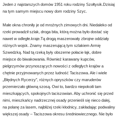
Jeden z najstarszych domów 1951 roku rodziny Szołtysik.Dzisiaj
na tym samym miejscu nowy dom rodziny Szyc.
Małe okna chroniły je od mroźnych zimowych dni. Niedaleko od
rzeki prowadził szlak, droga bita, którą można było dostać się
nawet w odległe.kraje.Tą drogą maszerowały zbrojne oddziały
różnych wojsk. Znamy maszerującą tym szlakiem Armię
Szwedzką. Nad tą rzeką były obszerne połacie łąk, dobre
miejsce do biwakowania. Również karawany kupców,
pielgrzymów przynoszących nowości z odległych krajów a
chętnie przyjmowanych przez ludność Taciszowa. Ale i wiele
„Błędnych Rycerzy”, różnych opryszków czy maruderów
przemierzało główną szosą. Owi to, bardzo niepokoili tam
mieszkających, spokojnych taciszowian. Aby uchronić się przed
nimi, mieszkańcy nadrzecznej osady przenieśli się nieco dalej,
na polanę za lasem, najbliżej rzeki kłodnicy, zakładając podwaliny
większej osady – Taciszowa okresu średniowiecznego. Nie było