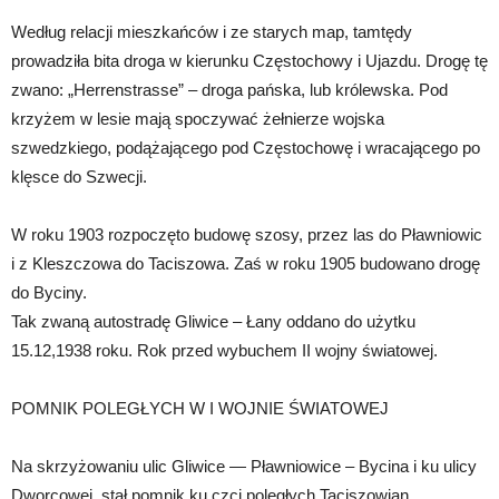
Według relacji mieszkańców i ze starych map, tamtędy
prowadziła bita droga w kierunku Częstochowy i Ujazdu. Drogę tę
zwano: „Herrenstrasse” – droga pańska, lub królewska. Pod
krzyżem w lesie mają spoczywać żełnierze wojska
szwedzkiego, podążającego pod Częstochowę i wracającego po
klęsce do Szwecji.
W roku 1903 rozpoczęto budowę szosy, przez las do Pławniowic
i z Kleszczowa do Taciszowa. Zaś w roku 1905 budowano drogę
do Byciny.
Tak zwaną autostradę Gliwice – Łany oddano do użytku
15.12,1938 roku. Rok przed wybuchem II wojny światowej.
POMNIK POLEGŁYCH W I WOJNIE ŚWIATOWEJ
Na skrzyżowaniu ulic Gliwice — Pławniowice – Bycina i ku ulicy
Dworcowej, stał pomnik ku czci poległych Taciszowian,