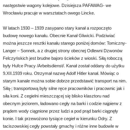
następstwie wagony kolejowe. Dzisiejsza PAFAWAG- we
Wrocławiu pracuje w warsztatach owego Lincke.
W latach 1930 – 1939 zasypano stary kanał a rozpoczęto
budowę nowego kanału. Obecnie Kanał Gliwicki. Podziwiać
można jeszcze resztki kanału starego poniżej domów: Tomiczny-
Langer – Sonnek, a z drugiej strony obecnej Odlewni Dzwonów
Felczyńskich jest brudne bajoro ścieków z wioski. Siłą roboczą
były Hufce Pracy /Arbeitsdienst/. Kanał został oddany do użytku
9.XII.1939 roku. Otrzymał nazwę Adolf Hitler kanał. Mówiąc o
starym kanale można sobie dobrze przedstawić transport na nim.
Siłą-; transportową były silne ręce pracowników i pracownic jak i
siła koni. Z cegielni mieszczącej się blisko klasztoru nad
obecnym jeziorem, ładowano cegły na barki i codzie najpierw z
prądem wody ciągnione przez ludzi a pod prąd barki ciągnęły
konie. I tak przewożono tysiące cegieł w kierunku Odry. Z
taciszowskiej cegły powstały gmachy i różne inne budowle w