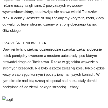
i różne naczynia gliniane. Z powyższych wywodów
wywnioskowaliśmy, skąd wzięła się nazwa wioski Taciszów i
rzeki Kłodnicy. Jeszcze dzisiaj znajdujemy koryta tej rzeki, kiedy
od wału, po lewej stronie, idziemy w stronę obecnego kanału
Gliwickiego.
CZASY ŚREDNIOWIECZA
Dawniej była to piękna, gdzieniegdzie szeroka rzeka, a obecnie
potok pomiędzy dworcem a mostem autostrady, pod którym
prowadzi droga do Taciszowa. Rzeka w głębokim wąwozie o
stromych brzegach. Nie było jeszcze żelaznej kolei, tylko ciężkie
wozy o zaprzęgu konnym i pocztyliony na hyżych koniach. W
tym okresie nad bitą szosą nieopodal nad rzeką stały domki,
pochylone aż do ziemi, pokryte strzechą – chaty.