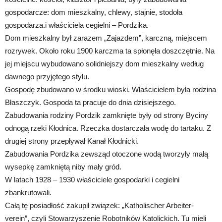
gospodarcze: dom mieszkalny, chlewy, stajnie, stodoła
gospodarza.i właściciela cegielni – Pordzika.
Dom mieszkalny był zarazem „Zajazdem”, karczną, miejscem
rozrywek. Około roku 1900 karczma ta spłonęła doszczętnie. Na
jej miejscu wybudowano solidniejszy dom mieszkalny według
dawnego przyjętego stylu.
Gospodę zbudowano w środku wioski. Właścicielem była rodzina
Błaszczyk. Gospoda ta pracuje do dnia dzisiejszego.
Zabudowania rodziny Pordzik zamknięte były od strony Byciny
odnogą rzeki Kłodnica. Rzeczka dostarczała wodę do tartaku. Z
drugiej strony przepływał Kanał Kłodnicki.
Zabudowania Pordzika zewsząd otoczone wodą tworzyły małą
wysepkę zamkniętą niby mały gród.
W latach 1928 – 1930 właściciele gospodarki i cegielni
zbankrutowali.
Całą tę posiadłość zakupił związek: „Katholischer Arbeiter-
verein”, czyli Stowarzyszenie Robotników Katolickich. Tu mieli