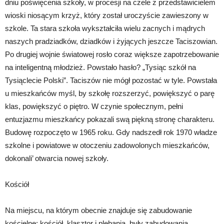
dniu poświęcenia szkoły, w procesji na czele z przedstawicielem
wioski niosącym krzyż, który został uroczyście zawieszony w
szkole. Ta stara szkoła wykształciła wielu zacnych i mądrych
naszych pradziadków, dziadków i żyjących jeszcze Taciszowian.
Po drugiej wojnie światowej rosło coraz większe zapotrzebowanie
na inteligentną młodzież. Powstało hasło? „Tysiąc szkół na
Tysiąclecie Polski”. Taciszów nie mógł pozostać w tyle. Powstała
u mieszkańców myśl, by szkołę rozszerzyć, powiększyć o parę
klas, powiększyć o piętro. W czynie społecznym, pełni
entuzjazmu mieszkańcy pokazali swą piękną stronę charakteru.
Budowę rozpoczęto w 1965 roku. Gdy nadszedł rok 1970 władze
szkolne i powiatowe w otoczeniu zadowolonych mieszkańców,
dokonali’ otwarcia nowej szkoły.
Kościół
Na miejscu, na którym obecnie znajduje się zabudowanie
kościelne: kościół, klasztor i plebania, były zabudowania