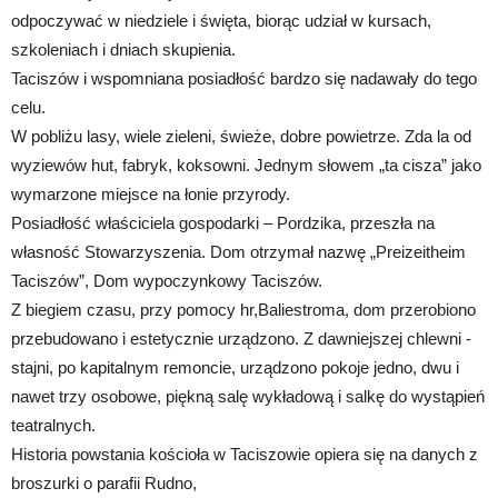
odpoczywać w niedziele i święta, biorąc udział w kursach,
szkoleniach i dniach skupienia.
Taciszów i wspomniana posiadłość bardzo się nadawały do tego
celu.
W pobliżu lasy, wiele zieleni, świeże, dobre powietrze. Zda la od
wyziewów hut, fabryk, koksowni. Jednym słowem „ta cisza” jako
wymarzone miejsce na łonie przyrody.
Posiadłość właściciela gospodarki – Pordzika, przeszła na
własność Stowarzyszenia. Dom otrzymał nazwę „Preizeitheim
Taciszów”, Dom wypoczynkowy Taciszów.
Z biegiem czasu, przy pomocy hr,Baliestroma, dom przerobiono
przebudowano i estetycznie urządzono. Z dawniejszej chlewni -
stajni, po kapitalnym remoncie, urządzono pokoje jedno, dwu i
nawet trzy osobowe, piękną salę wykładową i salkę do wystąpień
teatralnych.
Historia powstania kościoła w Taciszowie opiera się na danych z
broszurki o parafii Rudno,