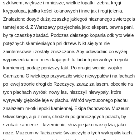
szkliwem, większe i mniejsze, wielkie łopatki, żebra, kręgi
kręgosłupa, jabłka kości kolanowych i inne jak i rogi jelenia.
Znaleziono dosyć dużą czaszkę jakiegoś nieznanego zwierzęcia
tamtej epoki. Z Warszawy przyjechała jako ekspert, pewna pani,
by tę czaszkę zbadać. Podczas dalszego kopania odkryto wiele
potężnych skamieniałych pni drzew. Nikt się tym nie
zainteresował i zostały zniszczone. Aby udowodnić co wyżej
wypowiedziano o mieszkających tu ludach pierwotnych epoki
kamiennej, podaję poniższy fakt. Po drugiej wojnie, wojsko
Garnizonu Gliwickiego przywoziło wiele niewypałów i na fachach
po lewej stronie drogi do Rzeczycy, zaraz za lasem, obecnie na
tych piachach wyrósł: nowy las, niszczyli niewypały, które
wyrywały głębokie leje w piachu. Wśród wyrzuconego piachu
znalazłem młotki epoki kamiennej. Ekipa fachowców Muzeum
Gliwickiego, a ja z nimi, chodziła po graniczących polach, by
szukać kamienie – krzemienie, służące jako narzędzia, jako
noże. Muzeum w Taciszowie świadczyło o tych wykopaliskach.